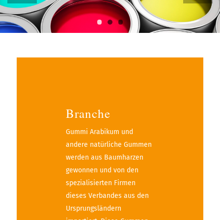
1
2
3
Branche
Gummi Arabikum und
andere natürliche Gummen
werden aus Baumharzen
gewonnen und von den
spezialisierten Firmen
dieses Verbandes aus den
Ursprungsländern